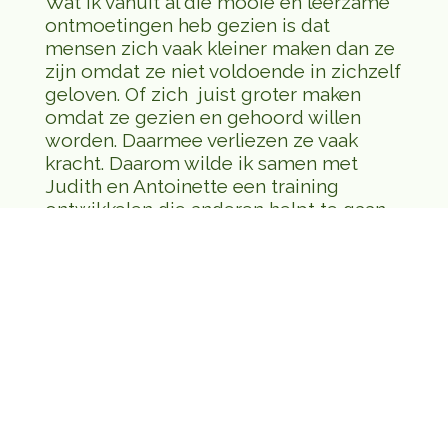
Wat ik vanuit al die mooie en leerzame
ontmoetingen heb gezien is dat
mensen zich vaak kleiner maken dan ze
zijn omdat ze niet voldoende in zichzelf
geloven. Of zich juist groter maken
omdat ze gezien en gehoord willen
worden. Daarmee verliezen ze vaak
kracht. Daarom wilde ik samen met
Judith en Antoinette een training
ontwikkelen die anderen helpt te gaan
staan voor wie ze zijn. En het mooie is
dat wij ook, ieder vanuit ons eigen
talent, en vanuit wie wij zijn een
belangrijke schakel zijn voor het succes
van deze training.
© 2021 - 2026 www.jouwstap.nl